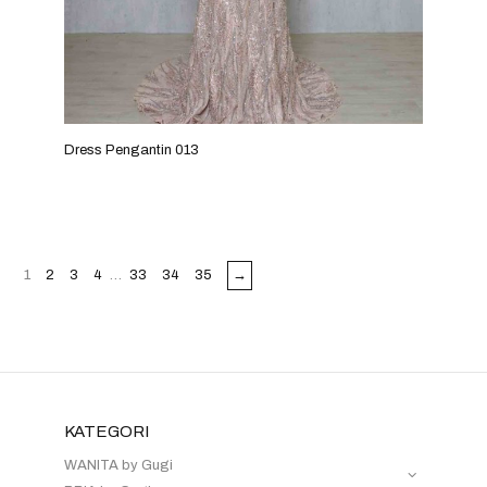
Dress Pengantin 013
1
2
3
4
…
33
34
35
→
KATEGORI
WANITA by Gugi