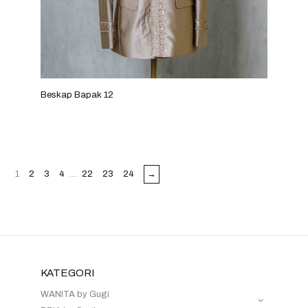
Beskap Bapak 12
1
2
3
4
…
22
23
24
→
KATEGORI
WANITA by Gugi