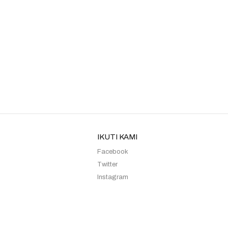
Kebaya Sister 26
Kebaya Sister Rose Gold Sy
IKUTI KAMI
Facebook
Twitter
Instagram