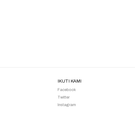
Kebaya Sister Moca Rani
Kebaya Sister Moca Syifa H
IKUTI KAMI
Facebook
Twitter
Instagram