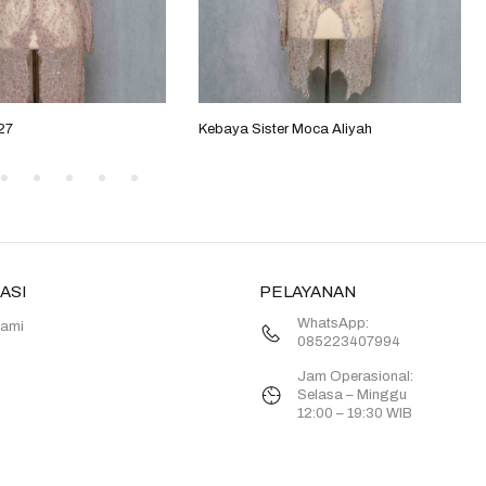
27
Kebaya Sister Moca Aliyah
ASI
PELAYANAN
WhatsApp:
Kami
085223407994
Jam Operasional:
Selasa – Minggu
12:00 – 19:30 WIB