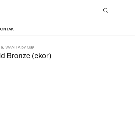
LAYANAN
KATALOG
GALERI
BLOG
KONTAK
KONTAK
ua
WANITA by Gugi
d Bronze (ekor)