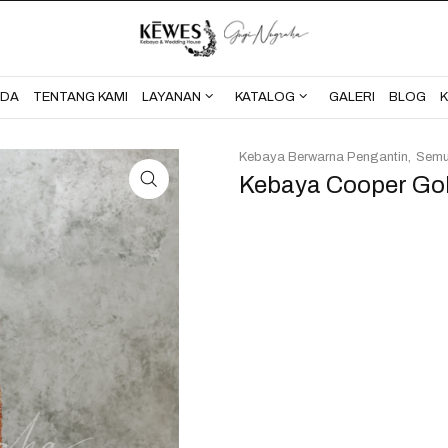
BERANDA
TENTANG KAMI
NDA
TENTANG KAMI
LAYANAN
KATALOG
GALERI
BLOG
Kebaya Berwarna Pengantin
Sem
Kebaya Cooper Gol