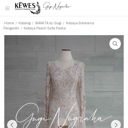
Home
/
Katalog
/
WANITA by Gugi
/
Kebaya Berwarna
Pengantin
/
Kebaya Peach Syifa Pasha