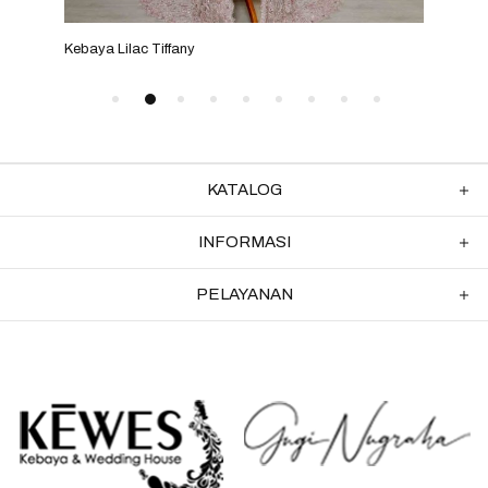
Kebaya Lilac Tiffany
Keba
KATALOG
INFORMASI
PELAYANAN