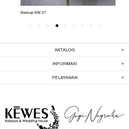
Beskap BW 27
Bes
KATALOG
INFORMASI
PELAYANAN