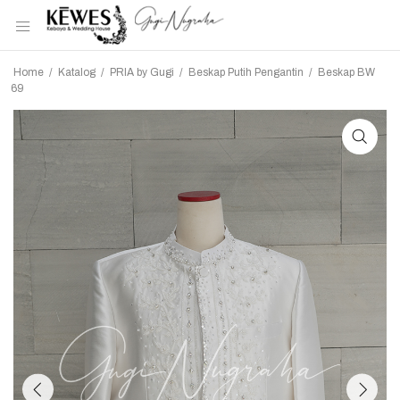
Home
/
Katalog
/
PRIA by Gugi
/
Beskap Putih Pengantin
/
Beskap BW
69