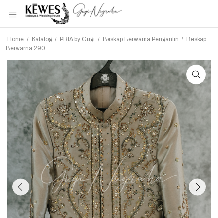
Home
/
Katalog
/
PRIA by Gugi
/
Beskap Berwarna Pengantin
/
Beskap
Berwarna 290