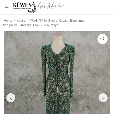
Home
/
Katalog
/
WANITA by Gugi
/
Kebaya Berwarna
Pengantin
/
Kebaya Teal Blue Aurellya