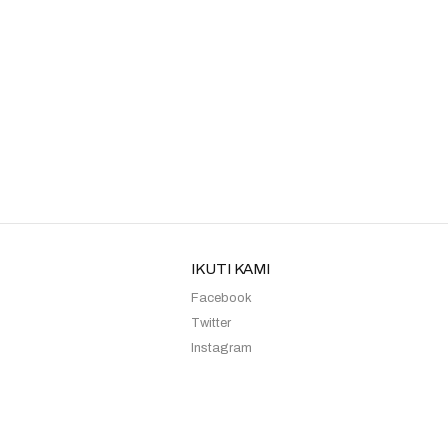
Kebaya Sister 01
Kebaya Sister Moca Melody
IKUTI KAMI
Facebook
Twitter
Instagram