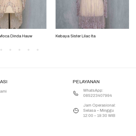
 Moca Dinda Hauw
Kebaya Sister Lilac Ita
ASI
PELAYANAN
WhatsApp:
Kami
085223407994
Jam Operasional:
Selasa – Minggu
12:00 – 19:30 WIB