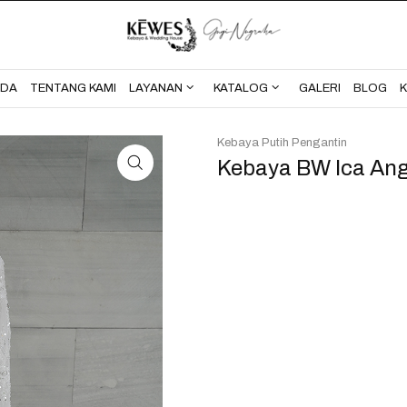
BERANDA
TENTANG KAMI
NDA
TENTANG KAMI
LAYANAN
KATALOG
GALERI
BLOG
Kebaya Putih Pengantin
Kebaya BW Ica An