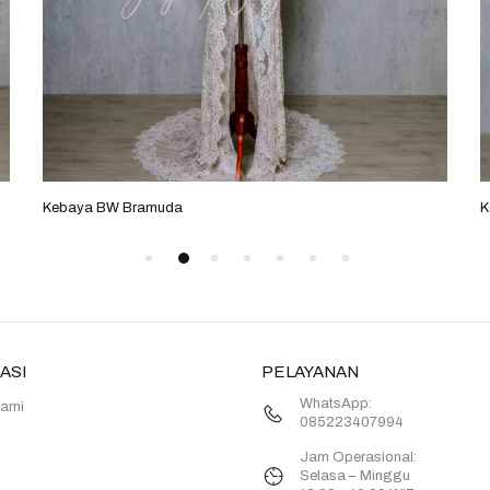
Kebaya BW Bramuda
K
ASI
PELAYANAN
WhatsApp:
Kami
085223407994
Jam Operasional:
Selasa – Minggu