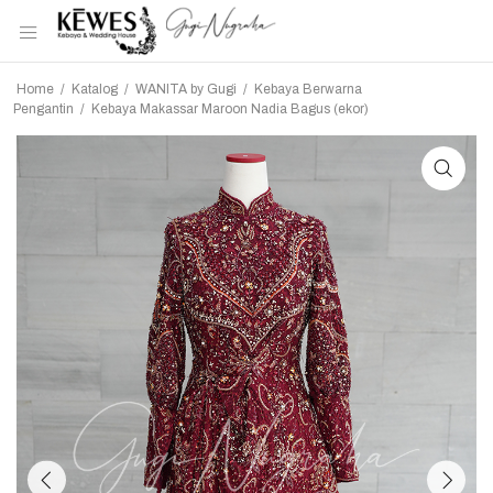
Home
/
Katalog
/
WANITA by Gugi
/
Kebaya Berwarna
Pengantin
/
Kebaya Makassar Maroon Nadia Bagus (ekor)