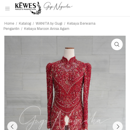
Home
/
Katalog
/
WANITA by Gugi
/
Kebaya Berwarna
Pengantin
/
Kebaya Maroon Anisa Agam