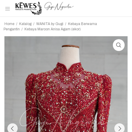
Home
/
Katalog
/
WANITA by Gugi
/
Kebaya Berwarna
Pengantin
/
Kebaya Maroon Anisa Agam (ekor)