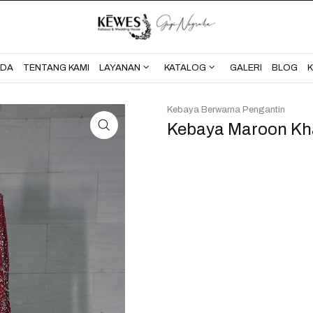
BERANDA
TENTANG KAMI
NDA
TENTANG KAMI
LAYANAN
KATALOG
GALERI
BLOG
Kebaya Berwarna Pengantin
Kebaya Maroon Kh