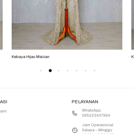
Kebaya Hijau Maizan
K
ASI
PELAYANAN
WhatsApp:
Kami
085223407994
Jam Operasional:
Selasa – Minggu