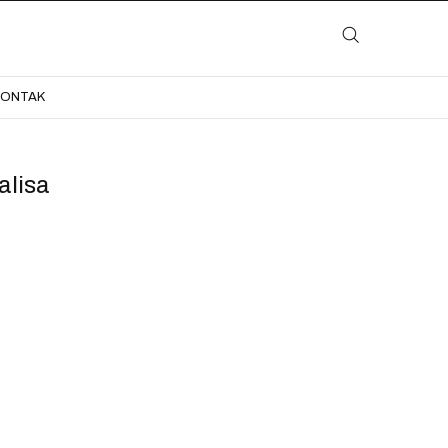
LAYANAN
KATALOG
GALERI
BLOG
KONTAK
KONTAK
alisa