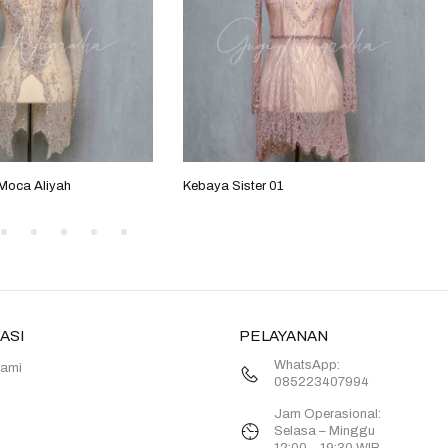
 Moca Aliyah
Kebaya Sister 01
ASI
PELAYANAN
WhatsApp:
Kami
085223407994
Jam Operasional:
Selasa – Minggu