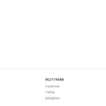
Kebaya Sister Rose Gold Denira
Kebaya Sister Moca Margin
IKUTI KAMI
Facebook
Twitter
Instagram