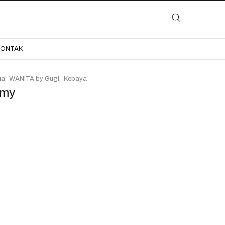
LAYANAN
KATALOG
GALERI
BLOG
KONTAK
KONTAK
ua
WANITA by Gugi
Kebaya
Amy