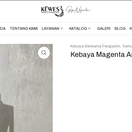
BERANDA
TENTANG KAMI
NDA
TENTANG KAMI
LAYANAN
KATALOG
GALERI
BLOG
Kebaya Berwarna Pengantin
Sem
Kebaya Magenta 