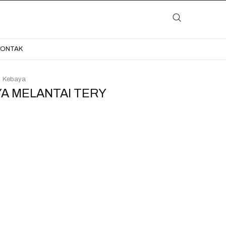
LAYANAN
KATALOG
GALERI
BLOG
KONTAK
KONTAK
Kebaya
A MELANTAI TERY