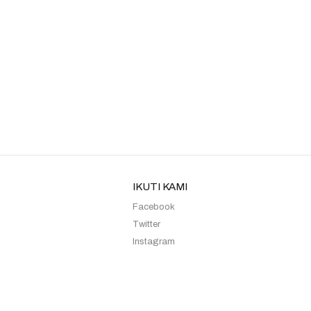
Kebaya Sister Moca Sania
Kebaya Sister Lilac Rista
IKUTI KAMI
Facebook
Twitter
Instagram