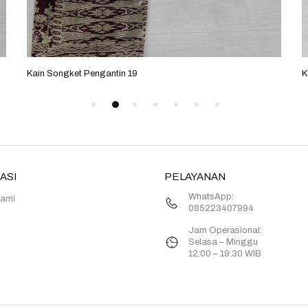
Kain Songket Pengantin 19
K
ASI
PELAYANAN
WhatsApp:
Kami
085223407994
Jam Operasional:
Selasa – Minggu
12:00 – 19:30 WIB