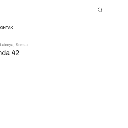
LAYANAN
KATALOG
GALERI
BLOG
KONTAK
KONTAK
 Lainnya
Semua
nda 42