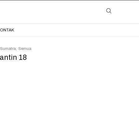
LAYANAN
KATALOG
GALERI
BLOG
KONTAK
KONTAK
 Sumatra
Semua
antin 18