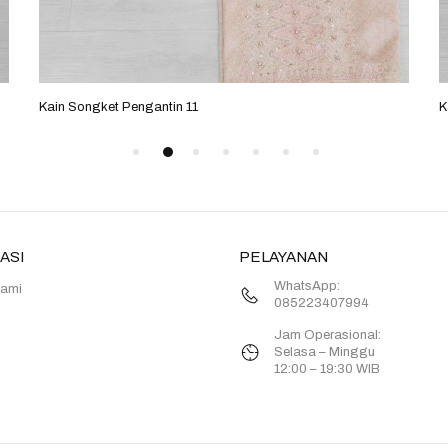
Kain Songket Pengantin 11
K
ASI
PELAYANAN
WhatsApp:
Kami
085223407994
Jam Operasional:
Selasa – Minggu
12:00 – 19:30 WIB