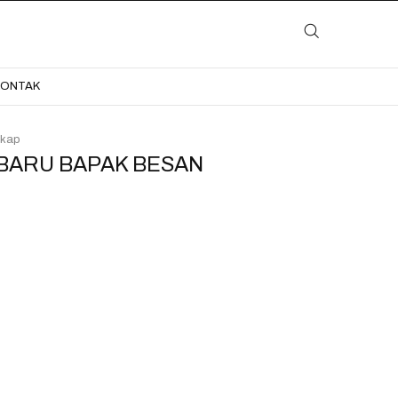
LAYANAN
KATALOG
GALERI
BLOG
KONTAK
KONTAK
kap
BARU BAPAK BESAN