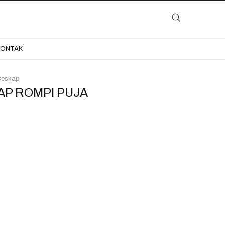
LAYANAN
KATALOG
GALERI
BLOG
KONTAK
KONTAK
Beskap
P ROMPI PUJA