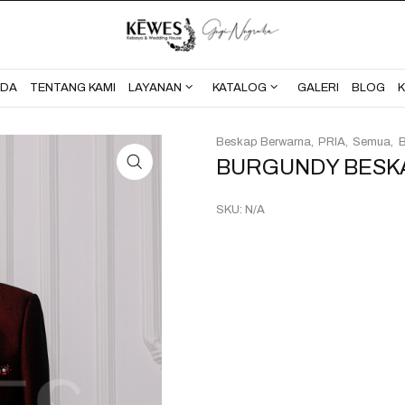
BERANDA
TENTANG KAMI
NDA
TENTANG KAMI
LAYANAN
KATALOG
GALERI
BLOG
Beskap Berwarna
PRIA
Semua
BURGUNDY BESKA
SKU:
N/A