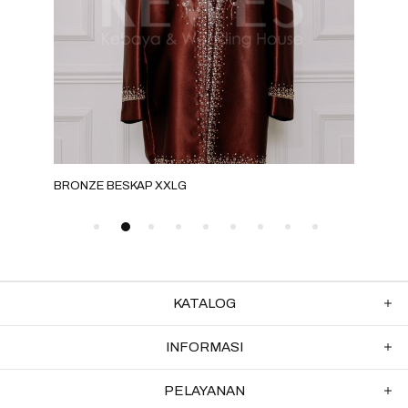
BRONZE BESKAP XXLG
GOL
KATALOG
INFORMASI
PELAYANAN