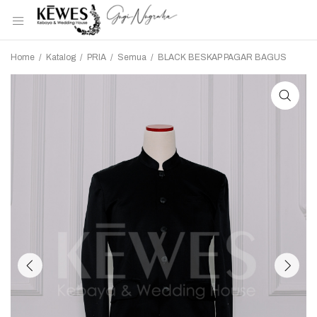
Home
/
Katalog
/
PRIA
/
Semua
/
BLACK BESKAP PAGAR BAGUS