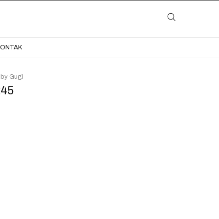
LAYANAN
KATALOG
GALERI
BLOG
KONTAK
KONTAK
 by Gugi
245