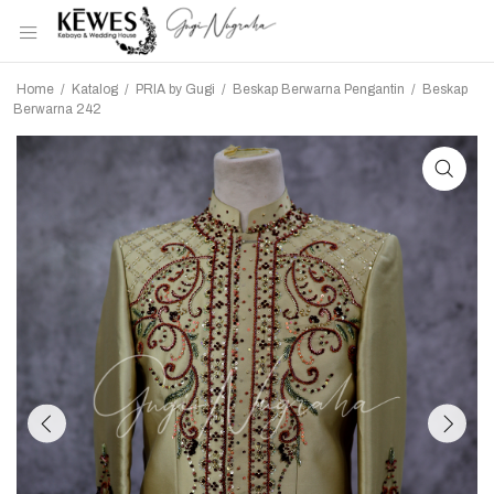
Home
/
Katalog
/
PRIA by Gugi
/
Beskap Berwarna Pengantin
/
Beskap
Berwarna 242