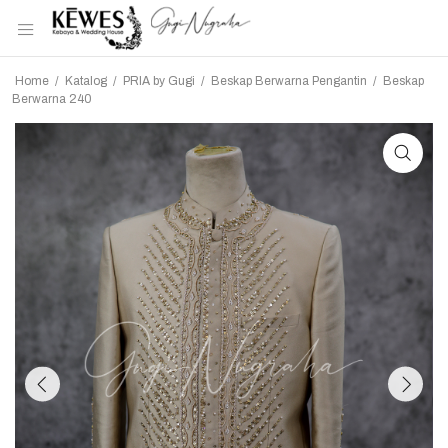
Home
/
Katalog
/
PRIA by Gugi
/
Beskap Berwarna Pengantin
/
Beskap
Berwarna 240