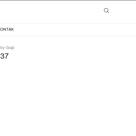
LAYANAN
KATALOG
GALERI
BLOG
KONTAK
KONTAK
 by Gugi
237