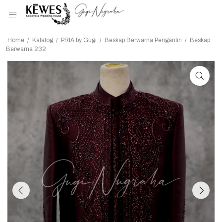
Home
/
Katalog
/
PRIA by Gugi
/
Beskap Berwarna Pengantin
/
Beskap
Berwarna 232