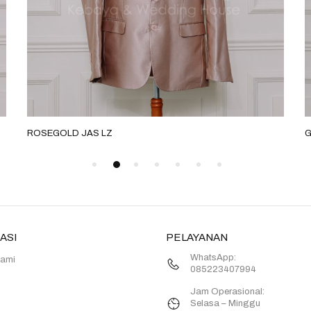
ROSEGOLD JAS LZ
G
ASI
PELAYANAN
WhatsApp:
Kami
085223407994
Jam Operasional:
Selasa – Minggu