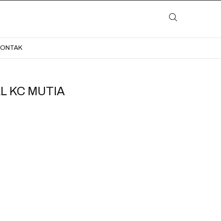
LAYANAN
KATALOG
GALERI
BLOG
KONTAK
KONTAK
L KC MUTIA