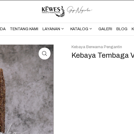
BERANDA
TENTANG KAMI
NDA
TENTANG KAMI
LAYANAN
KATALOG
GALERI
BLOG
Kebaya Berwarna Pengantin
Kebaya Tembaga V