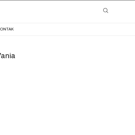
LAYANAN
KATALOG
GALERI
BLOG
KONTAK
KONTAK
ania