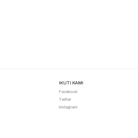
Kebaya Sister Moca Cut Syifa
Kebaya Sister 27
IKUTI KAMI
Facebook
Twitter
Instagram