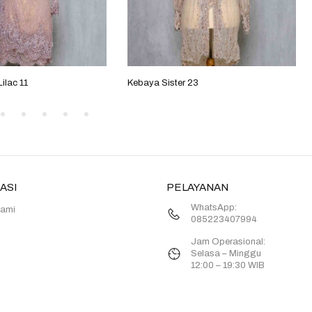
ilac 11
Kebaya Sister 23
ASI
PELAYANAN
WhatsApp:
Kami
085223407994
Jam Operasional:
Selasa – Minggu
12:00 – 19:30 WIB