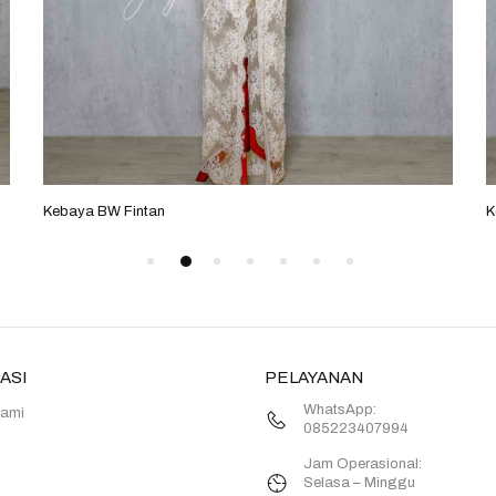
Kebaya BW Fintan
K
ASI
PELAYANAN
WhatsApp:
Kami
085223407994
Jam Operasional:
Selasa – Minggu