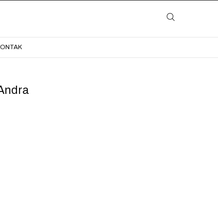
LAYANAN
KATALOG
GALERI
BLOG
KONTAK
KONTAK
Andra