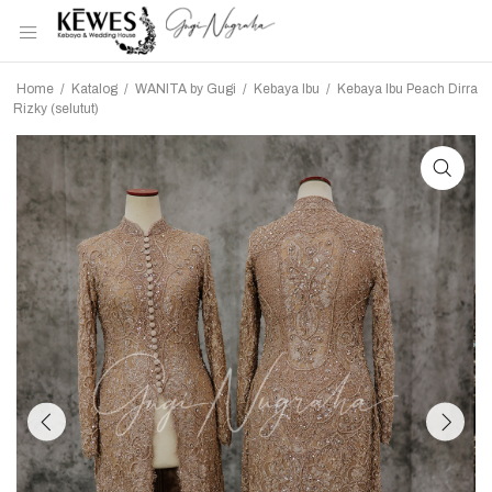
Home
/
Katalog
/
WANITA by Gugi
/
Kebaya Ibu
/
Kebaya Ibu Peach Dirra
Rizky (selutut)