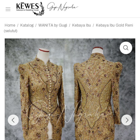
Home
/
Katalog
/
WANITA by Gugi
/
Kebaya Ibu
/
Kebaya Ibu Gold Reni
(selutut)