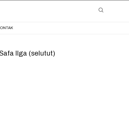
LAYANAN
KATALOG
GALERI
BLOG
KONTAK
KONTAK
afa Ilga (selutut)