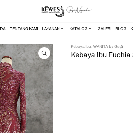
BERANDA
TENTANG KAMI
NDA
TENTANG KAMI
LAYANAN
KATALOG
GALERI
BLOG
Kebaya Ibu
WANITA by Gugi
Kebaya Ibu Fuchia S