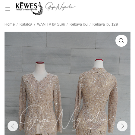
Home
/
Katalog
/
WANITA by Gugi
/
Kebaya Ibu
/
Kebaya Ibu 129