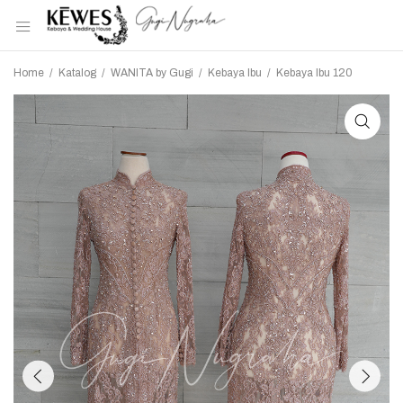
Home
/
Katalog
/
WANITA by Gugi
/
Kebaya Ibu
/
Kebaya Ibu 120