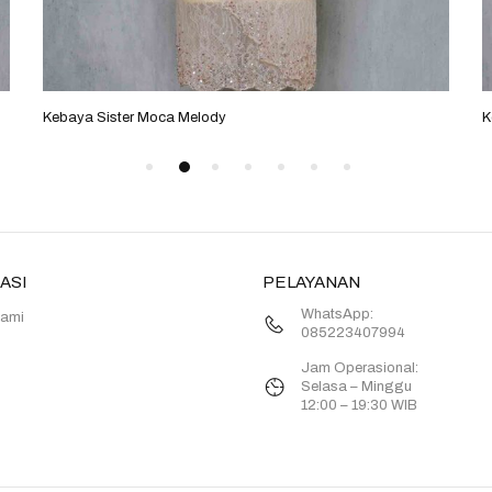
Kebaya Sister Moca Melody
K
ASI
PELAYANAN
WhatsApp:
Kami
085223407994
Jam Operasional:
Selasa – Minggu
12:00 – 19:30 WIB