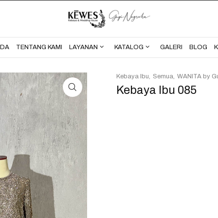
BERANDA
TENTANG KAMI
NDA
TENTANG KAMI
LAYANAN
KATALOG
GALERI
BLOG
Kebaya Ibu
Semua
WANITA by G
Kebaya Ibu 085