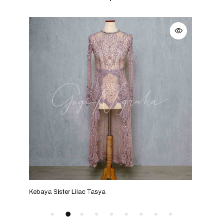
Kebaya Sister Lilac Tasya
Keba