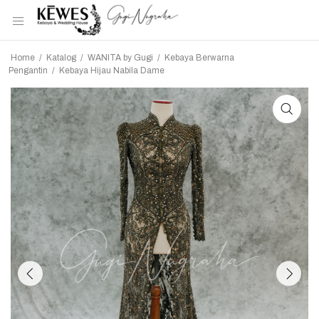
Home
/
Katalog
/
WANITA by Gugi
/
Kebaya Berwarna
Pengantin
/
Kebaya Hijau Nabila Dame