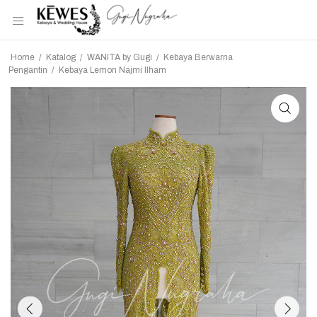
Home
/
Katalog
/
WANITA by Gugi
/
Kebaya Berwarna
Pengantin
/
Kebaya Lemon Najmi Ilham