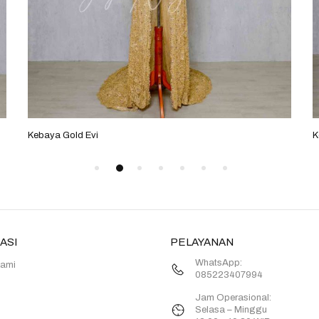
Kebaya Gold Evi
K
ASI
PELAYANAN
WhatsApp:
Kami
085223407994
Jam Operasional:
Selasa – Minggu