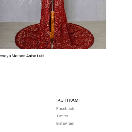
ebaya Maroon Anisa Lutfi
Kebaya M
IKUTI KAMI
Facebook
Twitter
Instagram