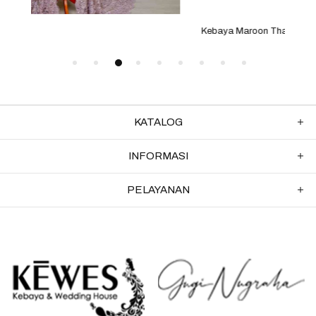
Kebaya Maroon Thalia
Keb
KATALOG
INFORMASI
PELAYANAN