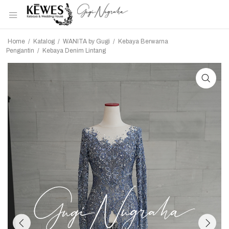
Home
/
Katalog
/
WANITA by Gugi
/
Kebaya Berwarna
Pengantin
/
Kebaya Denim Lintang