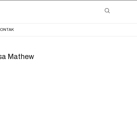
LAYANAN
KATALOG
GALERI
BLOG
KONTAK
KONTAK
sa Mathew