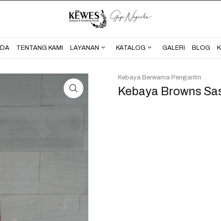
BERANDA
TENTANG KAMI
NDA
TENTANG KAMI
LAYANAN
KATALOG
GALERI
BLOG
Kebaya Berwarna Pengantin
Kebaya Browns Sa