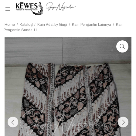
Home
/
Katalog
/
Kain Adat by Gugi
/
Kain Pengantin Lainnya
/
Kain
Pengantin Sunda 11