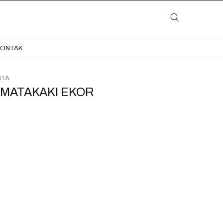
LAYANAN
KATALOG
GALERI
BLOG
KONTAK
KONTAK
ITA
EMATAKAKI EKOR