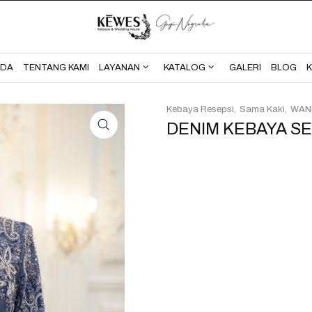
BERANDA
TENTANG KAMI
NDA
TENTANG KAMI
LAYANAN
KATALOG
GALERI
BLOG
Kebaya Resepsi
Sama Kaki
WAN
DENIM KEBAYA S