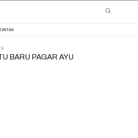
LAYANAN
KATALOG
GALERI
BLOG
KONTAK
KONTAK
TA
TU BARU PAGAR AYU