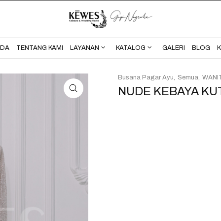
BERANDA
TENTANG KAMI
NDA
TENTANG KAMI
LAYANAN
KATALOG
GALERI
BLOG
Busana Pagar Ayu
Semua
WANI
NUDE KEBAYA KU