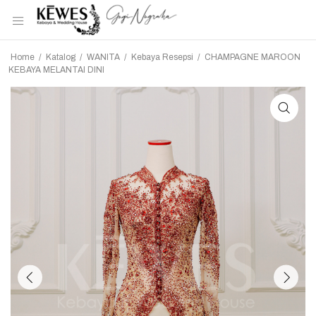
Home
/
Katalog
/
WANITA
/
Kebaya Resepsi
/
CHAMPAGNE MAROON
KEBAYA MELANTAI DINI