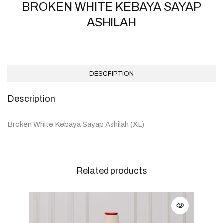
BROKEN WHITE KEBAYA SAYAP
ASHILAH
DESCRIPTION
Description
Broken White Kebaya Sayap Ashilah (XL)
Related products