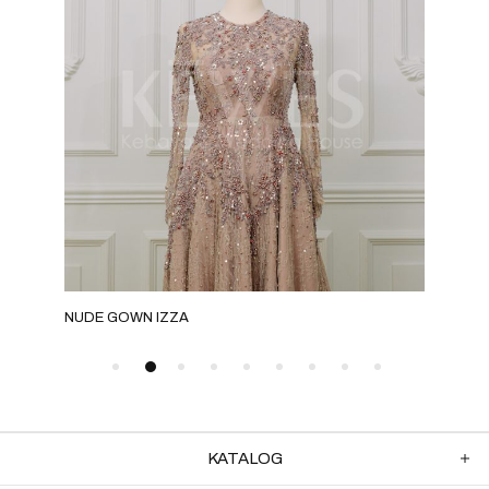
NUDE GOWN IZZA
MILO
KATALOG