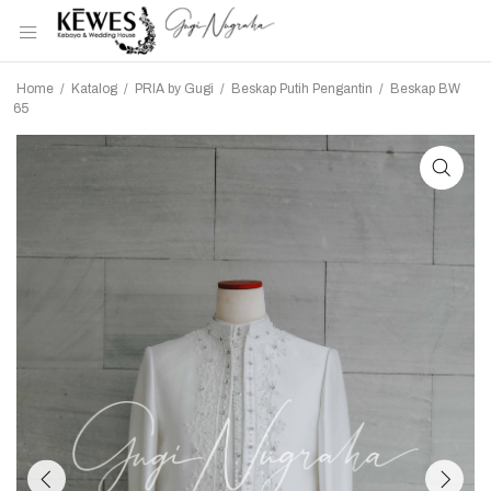
Home
/
Katalog
/
PRIA by Gugi
/
Beskap Putih Pengantin
/
Beskap BW
65